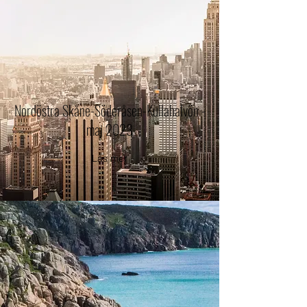
Nordöstra Skåne-Söderåsen-Kullahalvön -
maj 2023
Läs mer